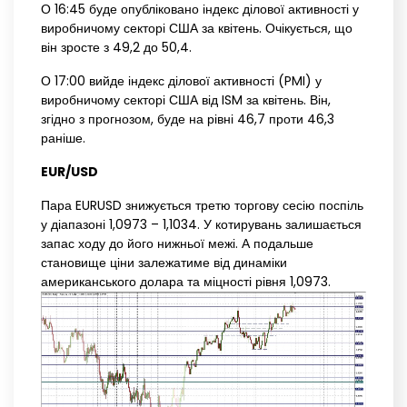
О 16:45 буде опубліковано індекс ділової активності у
виробничому секторі США за квітень. Очікується, що
він зросте з 49,2 до 50,4.
О 17:00 вийде індекс ділової активності (PMI) у
виробничому секторі США від ISM за квітень. Він,
згідно з прогнозом, буде на рівні 46,7 проти 46,3
раніше.
EUR/USD
Пара EURUSD знижується третю торгову сесію поспіль
у діапазоні 1,0973 – 1,1034. У котирувань залишається
запас ходу до його нижньої межі. А подальше
становище ціни залежатиме від динаміки
американського долара та міцності рівня 1,0973.