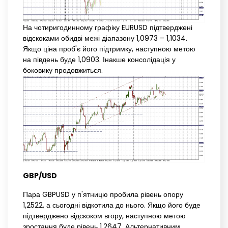
На чотиригодинному графіку EURUSD підтверджені
відскоками обидві межі діапазону 1,0973 – 1,1034.
Якщо ціна проб'є його підтримку, наступною метою
на південь буде 1,0903. Інакше консолідація у
боковику продовжиться.
GBP/USD
Пара GBPUSD у п'ятницю пробила рівень опору
1,2522, а сьогодні відкотила до нього. Якщо його буде
підтверджено відскоком вгору, наступною метою
зростання буде рівень 1,2647. Альтернативним