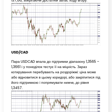
137,66, зберігаючи достатній запас ходу вгору.
USD/CAD
Пара USDCAD впала до підтримки діапазону 1,3565 –
1,3661 і у понеділок тестує її на міцність. Зараз
котирування перебувають на роздоріжжі: ціна може
або відновитися в цьому коридорі, або закріпитися під
його підтримкою і попрямувати нижче, до рівня
1,3457.