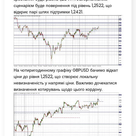
сценарієм буде повернення під рівень 1,2522, що
відкриє парі шлях підтримки 1,2421.
На чотиригодинному графіку GBPUSD бачимо відкат
ціни до рівня 1,2522, що створює локальну
невизначеність у напрямі ціни. Важливо дочекатися
визначення котирувань щодо цього кордону.