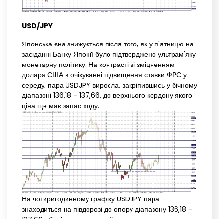
USD/JPY
Японська єна знижується після того, як у п'ятницю на
засіданні Банку Японії було підтверджено ультрам'яку
монетарну політику. На контрасті зі зміцненням
долара США в очікуванні підвищення ставки ФРС у
середу, пара USDJPY виросла, закріпившись у бічному
діапазоні 136,18 - 137,66, до верхнього кордону якого
ціна ще має запас ходу.
На чотиригодинному графіку USDJPY пара
знаходиться на півдорозі до опору діапазону 136,18 –