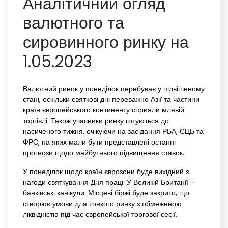
Аналітичний огляд
валютного та
сировинного ринку на
1.05.2023
Валютний ринок у понеділок перебуває у підвішеному
стані, оскільки святкові дні переважно Азії та частини
країн європейського континенту сприяли млявій
торгівлі. Також учасники ринку готуються до
насиченого тижня, очікуючи на засідання РБА, ЄЦБ та
ФРС, на яких мали бути представлені останні
прогнози щодо майбутнього підвищення ставок.
У понеділок щодо країн єврозони буде вихідний з
нагоди святкування Дня праці. У Великій Британії -
банківські канікули. Місцеві біржі буде закрито, що
створює умови для тонкого ринку з обмеженою
ліквідністю під час європейської торгової сесії.