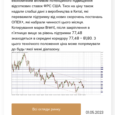
економічним впливом потенційного підвищення
відсоткових ставок ФРС США. Тиск на ціну також
надали слабші дані з виробництва в Китаї, які
переважили підтримку від нових скорочень постачань
ОПЕК+, які набрали чинності цього місяця.
Котирування марки Brent, після закріплення в
п'ятницю вище за рівень підтримки 77,48
знаходяться в середині коридору 77,48 - 81,80. З
цього технічного положення ціна може попрямувати
до будь-якої межі діапазону.
Всі огляди ринку
01.05.2023