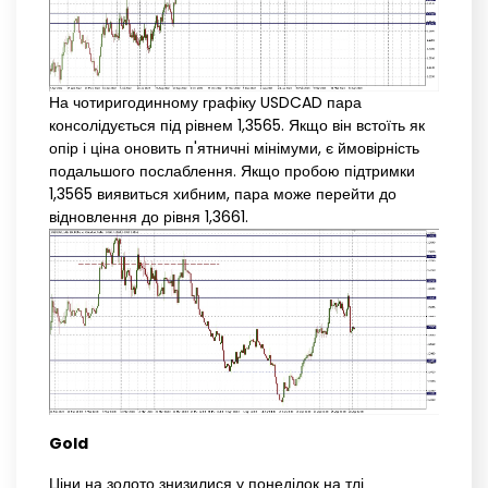
На чотиригодинному графіку USDCAD пара
консолідується під рівнем 1,3565. Якщо він встоїть як
опір і ціна оновить п'ятничні мінімуми, є ймовірність
подальшого послаблення. Якщо пробою підтримки
1,3565 виявиться хибним, пара може перейти до
відновлення до рівня 1,3661.
Gold
Ціни на золото знизилися у понеділок на тлі