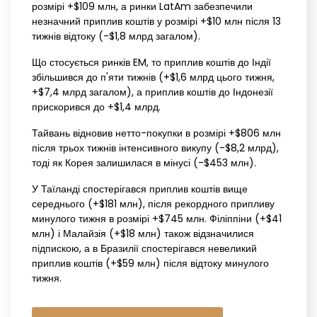
розмірі +$109 млн, а ринки LatAm забезпечили
незначний приплив коштів у розмірі +$10 млн після 13
тижнів відтоку (-$1,8 млрд загалом).
Що стосується ринків EM, то приплив коштів до Індії
збільшився до п'яти тижнів (+$1,6 млрд цього тижня,
+$7,4 млрд загалом), а приплив коштів до Індонезії
прискорився до +$1,4 млрд.
Тайвань відновив нетто-покупки в розмірі +$806 млн
після трьох тижнів інтенсивного викупу (-$8,2 млрд),
тоді як Корея залишилася в мінусі (-$453 млн).
У Таїланді спостерігався приплив коштів вище
середнього (+$181 млн), після рекордного припливу
минулого тижня в розмірі +$745 млн. Філіппіни (+$41
млн) і Малайзія (+$18 млн) також відзначилися
підпискою, а в Бразилії спостерігався невеликий
приплив коштів (+$59 млн) після відтоку минулого
тижня.