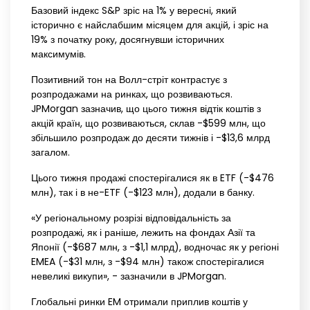
Базовий індекс S&P зріс на 1% у вересні, який
історично є найслабшим місяцем для акцій, і зріс на
19% з початку року, досягнувши історичних
максимумів.
Позитивний тон на Волл-стріт контрастує з
розпродажами на ринках, що розвиваються.
JPMorgan зазначив, що цього тижня відтік коштів з
акцій країн, що розвиваються, склав -$599 млн, що
збільшило розпродаж до десяти тижнів і -$13,6 млрд
загалом.
Цього тижня продажі спостерігалися як в ETF (-$476
млн), так і в не-ETF (-$123 млн), додали в банку.
«У регіональному розрізі відповідальність за
розпродажі, як і раніше, лежить на фондах Азії та
Японії (-$687 млн, з -$1,1 млрд), водночас як у регіоні
EMEA (-$31 млн, з -$94 млн) також спостерігалися
невеликі викупи», - зазначили в JPMorgan.
Глобальні ринки EM отримали приплив коштів у