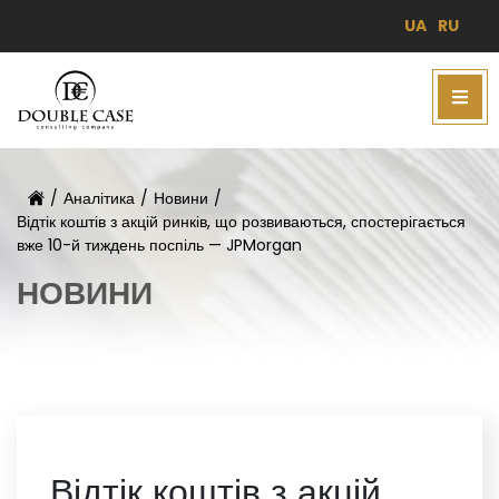
UA
RU
/
Аналітика
/
Новини
/
Відтік коштів з акцій ринків, що розвиваються, спостерігається
вже 10-й тиждень поспіль — JPMorgan
НОВИНИ
Відтік коштів з акцій