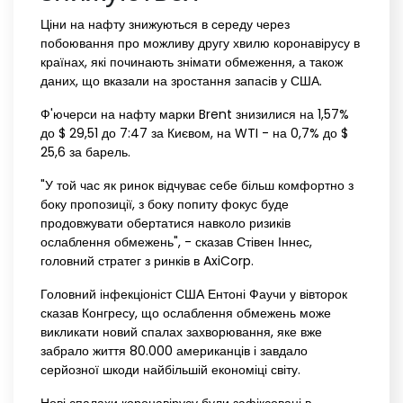
Ціни на нафту знижуються в середу через
побоювання про можливу другу хвилю коронавірусу в
країнах, які починають знімати обмеження, а також
даних, що вказали на зростання запасів у США.
Ф'ючерси на нафту марки Brent знизилися на 1,57%
до $ 29,51 до 7:47 за Києвом, на WTI - на 0,7% до $
25,6 за барель.
"У той час як ринок відчуває себе більш комфортно з
боку пропозиції, з боку попиту фокус буде
продовжувати обертатися навколо ризиків
ослаблення обмежень", - сказав Стівен Іннес,
головний стратег з ринків в AxiCorp.
Головний інфекціоніст США Ентоні Фаучи у вівторок
сказав Конгресу, що ослаблення обмежень може
викликати новий спалах захворювання, яке вже
забрало життя 80.000 американців і завдало
серйозної шкоди найбільшій економіці світу.