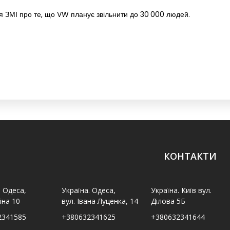
я ЗМІ про те, що VW планує звільнити до 30 000 людей.
КОНТАКТИ
. Одеса,
Україна. Одеса,
Україна. Київ вул.
іна 10
вул. Івана Луценка, 14
Ділова 5Б
2341585
+380632341625
+380632341644