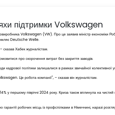
яхи підтримки Volkswagen
овиробника Volkswagen (VW). Про це заявив міністр економіки Робе
домляє Deutsche Welle.
– сказав Хабек журналістам.
мовитися про скорочення витрат без закриття заводів.
оди кадрової політики залишалися в рамках звичайної колективної у
lkswagen. Це робота компанії", – сказав він журналістам.
14% у першому півріччі 2024 року. Криза також вплинула на чистий 
 гарантії робочих місць із профспілками в Німеччині, наразі розгля