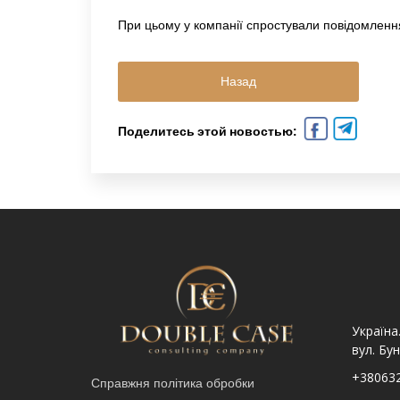
При цьому у компанії спростували повідомленн
Назад
Поделитесь этой новостью:
Україна. Львів вул.
Україна. Львів, просп.
Україна
Шпитальна, 9
Чорновола 67Г
вул. Бун
+380632341740
+380632341780
+38063
Справжня політика обробки