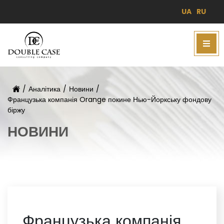
UA
RU
/
Аналітика
/
Новини
/
Французька компанія Orange покине Нью-Йоркську фондову
біржу
НОВИНИ
Французька компанія