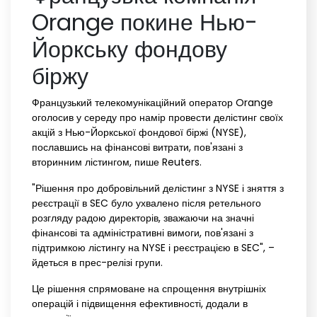
Orange покине Нью-
Йоркську фондову
біржу
Французький телекомунікаційний оператор Orange
оголосив у середу про намір провести делістинг своїх
акцій з Нью-Йоркської фондової біржі (NYSE),
пославшись на фінансові витрати, пов'язані з
вторинним лістингом, пише Reuters.
"Рішення про добровільний делістинг з NYSE і зняття з
реєстрації в SEC було ухвалено після ретельного
розгляду радою директорів, зважаючи на значні
фінансові та адміністративні вимоги, пов'язані з
підтримкою лістингу на NYSE і реєстрацією в SEC", –
йдеться в прес-релізі групи.
Це рішення спрямоване на спрощення внутрішніх
операцій і підвищення ефективності, додали в