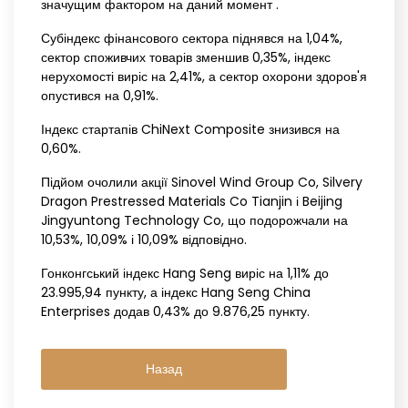
значущим фактором на даний момент .
Субіндекс фінансового сектора піднявся на 1,04%,
сектор споживчих товарів зменшив 0,35%, індекс
нерухомості виріс на 2,41%, а сектор охорони здоров'я
опустився на 0,91%.
Індекс стартапів ChiNext Composite знизився на
0,60%.
Підйом очолили акції Sinovel Wind Group Co, Silvery
Dragon Prestressed Materials Co Tianjin і Beijing
Jingyuntong Technology Co, що подорожчали на
10,53%, 10,09% і 10,09% відповідно.
Гонконгський індекс Hang Seng виріс на 1,11% до
23.995,94 пункту, а індекс Hang Seng China
Enterprises додав 0,43% до 9.876,25 пункту.
Назад