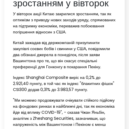
зростанням у вівторок
У вівторок акції Китаю закрилися зростанням, так як
оптимізм з приводу нових заходів уряду, спрямованих
на підтримку економіки, переважив побоювання
погіршення відносин з США.
Китай зажадав від держкомпаній призупинити
закупівлі соєвих бобів і свинини у США, повідомили
два обізнані джерела в понеділок, після заяви
Вашингтона про те, що він скасує спеціальні
преференції для Гонконгу в покарання Пекіну.
Індекс Shanghai Composite виріс на 0,2% до
2.921,40 пункту, в той час як індекс "блакитних фішок"
CSI300 додав 0,31% до 3.983,57 пункту.
"Ми можемо продовжувати очікувати стійкого підйому
на фондових ринках в найближчі дні, так як економіка
йде від впливу COVID-19", - сказав Чжан Яньбін,
аналітик з Zheshang Securities, зазначивши, що
напруженість між Вашингтоном і Пекіном є менш