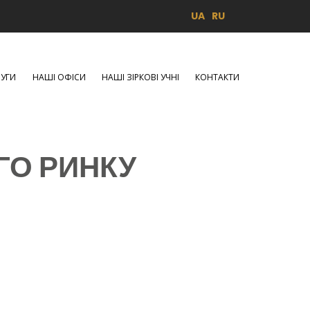
UA
RU
УГИ
НАШІ ОФІСИ
НАШІ ЗІРКОВІ УЧНІ
КОНТАКТИ
О РИНКУ