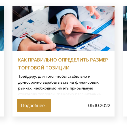
КАК ПРАВИЛЬНО ОПРЕДЕЛИТЬ РАЗМЕР
ТОРГОВОЙ ПОЗИЦИИ
Трейдеру, для того, чтобы стабильно и
долгосрочно зарабатывать на финансовых
рынках, необходимо иметь прибыльную
стратегию торговли, грамотно рассчитанный
риск-менеджмент и способность управлять
Подробнее...
05.10.2022
собственными эмоциями.