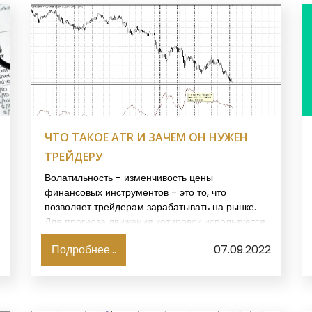
ЧТО ТАКОЕ ATR И ЗАЧЕМ ОН НУЖЕН
ТРЕЙДЕРУ
Волатильность - изменчивость цены
финансовых инструментов - это то, что
позволяет трейдерам зарабатывать на рынке.
Для прогноза движения котировок используется
технический и фундаментальный анализ. Но
Подробнее...
07.09.2022
есть и еще один инструмент, который выгодно
дополнит любую торговую стратегию.