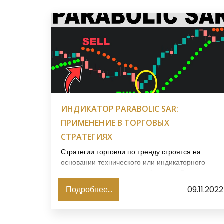
ИНДИКАТОР PARABOLIC SAR:
ПРИМЕНЕНИЕ В ТОРГОВЫХ
СТРАТЕГИЯХ
Стратегии торговли по тренду строятся на
основании технического или индикаторного
анализа, а иногда и их комбинации. В этом
обзоре рассмотрим, как сочетать индикатор
Подробнее...
09.11.2022
Parabolic Sar с другими элементами анализа в
трендовых стратегиях.