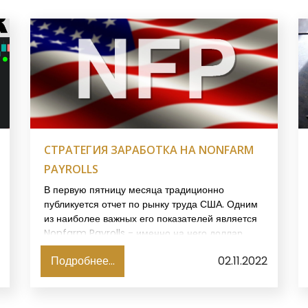
СТРАТЕГИЯ ЗАРАБОТКА НА NONFARM
PAYROLLS
В первую пятницу месяца традиционно
публикуется отчет по рынку труда США. Одним
из наиболее важных его показателей является
Nonfarm Payrolls - именно на него доллар
реагирует повышением волатильности. Этим
Подробнее...
02.11.2022
пользуются трейдеры, применяя стратегию
заработка на новостях в момент выхода данных
по занятости.