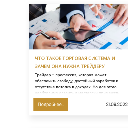
ЧТО ТАКОЕ ТОРГОВАЯ СИСТЕМА И
ЗАЧЕМ ОНА НУЖНА ТРЕЙДЕРУ
Трейдер - профессия, которая может
обеспечить свободу, достойный заработок и
отсутствие потолка в доходах. Но для этого
необходимо освоить и мастерски применять
главный ее инструмент - торговую систему. Что
Подробнее...
21.09.2022
это и как ее создать, будем разбираться в этом
обзоре.