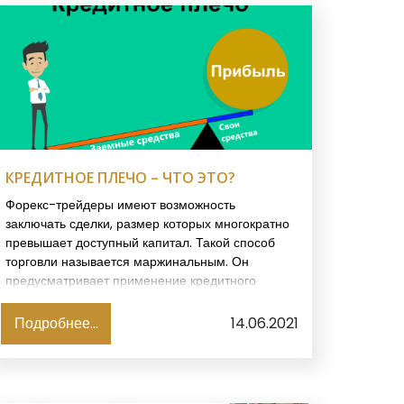
КРЕДИТНОЕ ПЛЕЧО – ЧТО ЭТО?
Форекс-трейдеры имеют возможность
заключать сделки, размер которых многократно
превышает доступный капитал. Такой способ
торговли называется маржинальным. Он
предусматривает применение кредитного
плеча. Для того чтобы успешно использовать
систему маржинальной торговли, трейдеру,
Подробнее...
14.06.2021
прежде всего, стоит разобраться с тем, что
такое кредитное плечо?