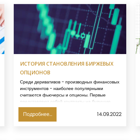
ИСТОРИЯ СТАНОВЛЕНИЯ БИРЖЕВЫХ
ОПЦИОНОВ
Среди деривативов - производных финансовых
инструментов - наиболее популярными
считаются фьючерсы и опционы. Первые
представляют собой контракты на будущую
поставку. Тогда как опционы, которые
Подробнее...
14.09.2022
используют в рамках защитных стратегий,
имеют некоторые отличия. В этом обзоре будем
разбираться, что это и как появились эти
активы.