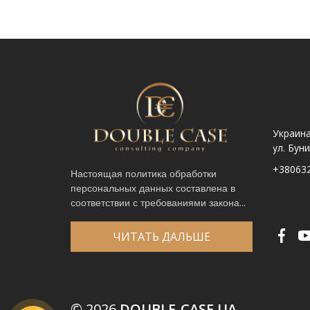
Украина. Львов ул.
Украина. Львов,
Украина
Шпитальна, 9
просп. Чорновола 67Г
ул. Бун
+380632341740
+380632341780
+38063
Настоящая политика обработки
персональных данных составлена в
Имя
*
соответствии с требованиями закона...
Телефон
*
Выберите город
*
ЧИТАТЬ ДАЛЬШЕ
Код, изображенный на картинке
*
© 2026
DOUBLE-CASE UA