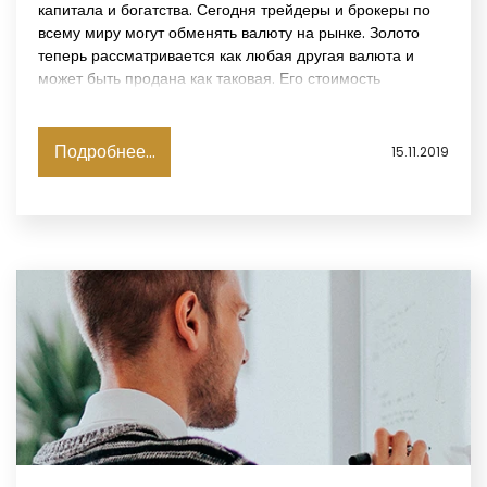
капитала и богатства. Сегодня трейдеры и брокеры по
всему миру могут обменять валюту на рынке. Золото
теперь рассматривается как любая другая валюта и
может быть продана как таковая. Его стоимость
выражаются в долларах США - т.е. сколько золота Вы
можете купить или продать за один доллар США.
История торговли золотом рассказывает о попытках
Подробнее...
15.11.2019
сделать международную торговлю - особенно на рынке
Форекс - простой и сбалансированной.