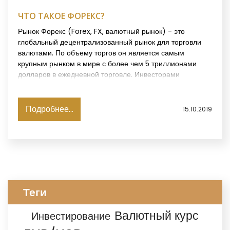
ЧТО ТАКОЕ ФОРЕКС?
Рынок Форекс (Forex, FX, валютный рынок) - это
глобальный децентрализованный рынок для торговли
валютами. По объему торгов он является самым
крупным рынком в мире с более чем 5 триллионами
долларов в ежедневной торговле. Инвесторами
являются банки, крупные учреждения и индивидуальные
трейдеры со всего мира. Реальный 24-часовой рынок,
торговля Форекс начинается каждый день в Сиднее и
Подробнее...
15.10.2019
движется по всему миру, когда рабочий день начинается
в каждом финансовом центре, сначала в Токио, Лондоне
и Нью-Йорке. В отличие от любого другого финансового
рынка, инвесторы могут реагировать на колебания
валютных курсов, вызванные экономическими,
социальными и политическими событиями в то время,
когда они происходят - днем или ночью.
Теги
Валютный курс
Инвестирование