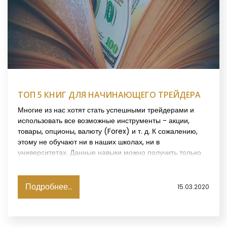
ТОП 5 КНИГ ДЛЯ НАЧИНАЮЩЕГО ТРЕЙДЕРА
Многие из нас хотят стать успешными трейдерами и
использовать все возможные инструменты - акции,
товары, опционы, валюту (Forex) и т. д. К сожалению,
этому не обучают ни в наших школах, ни в
университетах. Данные навыки можно получить только
пройдя
курсы обучения трейдингу.
Торговля на FX один
из лучших и быстрых способов заработать деньги и
облегчить жизнь. Хотя по этому вопросу есть масса
Подробнее...
15.03.2020
литературы, но никто не знает о лучших книгах для
трейдеров, которые скажут конкретно, что нужно сделать.
Все необходимо проверять и тестировать.