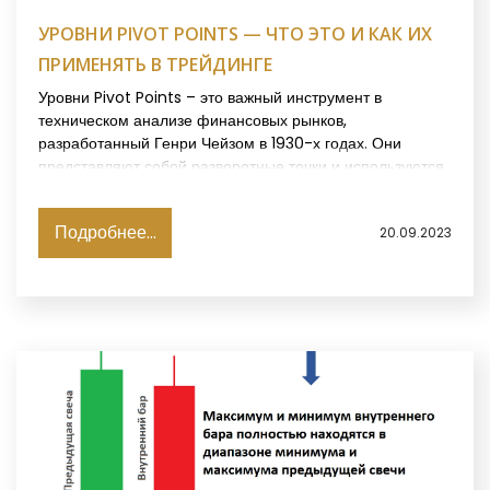
УРОВНИ PIVOT POINTS — ЧТО ЭТО И КАК ИХ
ПРИМЕНЯТЬ В ТРЕЙДИНГЕ
Уровни Pivot Points – это важный инструмент в
техническом анализе финансовых рынков,
разработанный Генри Чейзом в 1930-х годах. Они
представляют собой разворотные точки и используются
для определения возможных уровней поддержки и
сопротивления цен. Популярность уровней Pivot Points
Подробнее...
20.09.2023
объясняется их объективностью и широким
применением среди трейдеров и инвесторов.