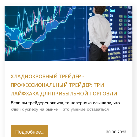
ХЛАДНОКРОВНЫЙ ТРЕЙДЕР -
ПРОФЕССИОНАЛЬНЫЙ ТРЕЙДЕР: ТРИ
ЛАЙФХАКА ДЛЯ ПРИБЫЛЬНОЙ ТОРГОВЛИ
Если вы трейдер-новичок, то наверняка слышали, что
ключ к успеху на рынке – это умение оставаться
хладнокровным в любых ситуациях. Эмоции часто могут
подорвать ваши финансовые результаты, именно
поэтому профессиональные трейдеры стремятся к
Подробнее...
30.08.2023
максимальной эмоциональной стабильности. В этой