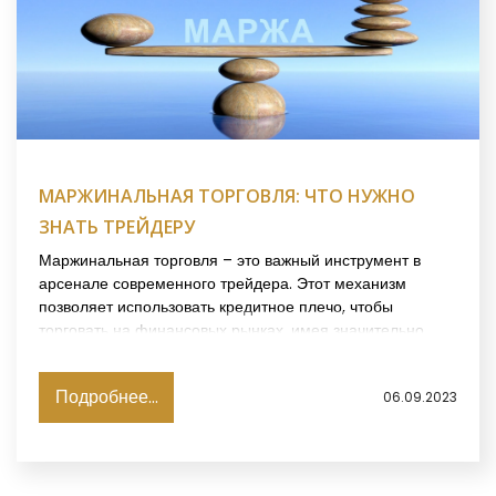
МАРЖИНАЛЬНАЯ ТОРГОВЛЯ: ЧТО НУЖНО
ЗНАТЬ ТРЕЙДЕРУ
Маржинальная торговля – это важный инструмент в
арсенале современного трейдера. Этот механизм
позволяет использовать кредитное плечо, чтобы
торговать на финансовых рынках, имея значительно
меньший стартовый капитал. Важно понимать, как
работает этот процесс, чтобы извлечь максимальную
Подробнее...
06.09.2023
выгоду и одновременно управлять рисками.