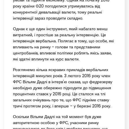
умови та підняти економіку. Однак на початку 2016
року країни G20 погодилися утримуватись від
конкурентної девальвації валюти, тому реальні
інтервенції зараз проводити складно.
Однак є ще один інструмент, який набагато менш
витратний, і простіше за реальну інтервенцію. Це
інтервенція вербальна. Полягає в тому, що особи, які
впливають на ринку - голови та представники
центробанків, впливові політики роблять якісь заяви,
які здатні вплинути на курс валюти.
Розглянемо кілька яскравих прикладів вербальних
інтервенцій минулих років. 3 лютого 2016 року член
ФРС Вільям Дадлі в інтерв'ю сказав, що федрезерву
необхідно дуже обережно підходити до підвищення
процентних ставок у 2016 році. Це сталося на тлі
загальних очікувань про те, що ФРС підніме ставку
тричі протягом року, і вперше – у березні 2016 року.
Оскільки Вільям Дадлі на той момент був дуже
авторитетною особою у ФРС, учасники ринку
прислухалися до його слів і зробили висновок, що