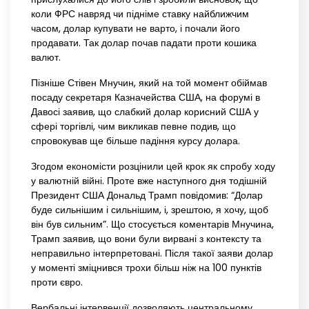
коли ФРС навряд чи підніме ставку найближчим
часом, долар купувати не варто, і почали його
продавати. Так долар почав падати проти кошика
валют.
Пізніше Стівен Мнучин, який на той момент обіймав
посаду секретаря Казначейства США, на форумі в
Давосі заявив, що слабкий долар корисний США у
сфері торгівлі, чим викликав певне подив, що
спровокував ще більше падіння курсу долара.
Згодом економісти розцінили цей крок як спробу ходу
у валютній війні. Проте вже наступного дня тодішній
Президент США Дональд Трамп повідомив: “Долар
буде сильнішим і сильнішим, і, зрештою, я хочу, щоб
він був сильним”. Що стосується коментарів Мнучина,
Трамп заявив, що вони були вирвані з контексту та
неправильно інтерпретовані. Після такої заяви долар
у моменті зміцнився трохи більш ніж на 100 пунктів
проти євро.
Вербальні інтервенції дозволяють центральному