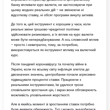
банку впливати курс валюти, не застосовуючи при
цьому жодних реальних дій - не змінюючи ні
відсоткову ставку, ні обсяг програми викупу активів.
До того ж, цей інструмент є хорошим у часи, коли
реальні зміни грошово-кредитної політики
здійснювати ризиковано, а їх вплив на курс валюти
може бути непередбачуваним. А ось словесний вплив
- просто і невитратно, тому, за потребою,
використовується як інструмент впливу на валютний
курс.
Після пандемії коронавірусу та початку війни в
Україні, коли по всьому світу інфляція злетіла до
двозначних значень, центробанки почали агресивно
підвищувати процентні ставки. Працюючи з
реальними інструментами, їм удалося трохи
сповільнити зростання цін, і зараз вони обговорюють
можливість уповільнення жорсткості.
Але в якийсь момент зі зростанням ставок потрібно
буде виявити обережність. Тут і можуть знадобитися