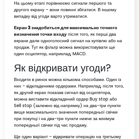
На цьому етапі порівнюємо сигнали першого та
другого екрану – вони повинні збігатися. В іншому
випадку від угоди варто утриматися.
Екран 3 знадобиться для максимально точного
визначення точки входу
після того, як перші два
екрани дали одноголосний сигнал на купівлю або на
продаж. Тут як фільтр можна використовувати ще
один осцилятор, наприклад, MACD.
Як відкривати угоди?
Входити в ринок можна кількома способами. Один із
них – відкладеними ордерами. Наприклад, після того,
як другий екран показав сигнал від осцилятора,
можна виставити відкладений ордер Buy stop або
Sell stop (залежно від напрямку) на два-три пункти
вище максимального значення попередньої свічки
при покупці і на два-три пункти нижче за мінімум
попередньої свічки під час продажу.
Ще один варіант – відкривати операцію на третьому