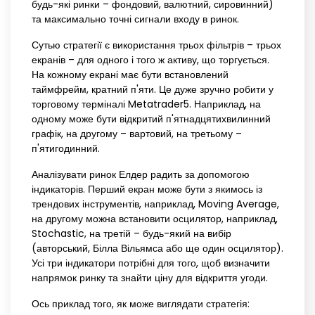
будь-які ринки – фондовий, валютний, сировинний)
та максимально точні сигнали входу в ринок.
Сутью стратегії є використання трьох фільтрів – трьох
екранів – для одного і того ж активу, що торгується.
На кожному екрані має бути встановлений
таймфрейм, кратний п'яти. Це дуже зручно робити у
торговому терміналі Metatrader5. Наприклад, на
одному може бути відкритий п'ятнадцятихвилинний
графік, на другому – вартовий, на третьому –
п'ятигодинний.
Аналізувати ринок Елдер радить за допомогою
індикаторів. Перший екран може бути з якимось із
трендових інструментів, наприклад, Moving Average,
на другому можна встановити осцилятор, наприклад,
Stochastic, на третій – будь-який на вибір
(авторський, Білла Вільямса або ще один осцилятор).
Усі три індикатори потрібні для того, щоб визначити
напрямок ринку та знайти ціну для відкриття угоди.
Ось приклад того, як може виглядати стратегія: