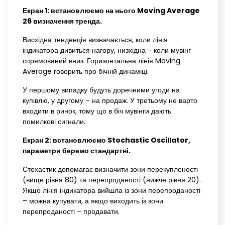
Екран 1: встановлюємо на нього Moving Average
26 визначення тренда.
Висхідна тенденція визначається, коли лінія
індикатора дивиться нагору, низхідна - коли мувінг
спрямований вниз. Горизонтальна лінія Moving
Average говорить про бічній динаміці.
У першому випадку будуть доречними угоди на
купівлю, у другому – на продаж. У третьому не варто
входити в ринок, тому що в біч мувінги дають
помилкові сигнали.
Екран 2: встановлюємо Stochastic Oscillator,
параметри беремо стандартні.
Стохастик допомагає визначити зони перекупленості
(вище рівня 80) та перепроданості (нижче рівня 20).
Якщо лінія індикатора вийшла із зони перепроданості
– можна купувати, а якщо виходить із зони
перепроданості – продавати.