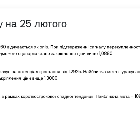
у на 25 лютого
860 відчувається як опір. При підтвердженні сигналу перекупленност
едмежого сценарію стане закріплення ціни вище 1,0880.
казує на потенціал зростання від 1,2925. Найближча мета з урахуван
кріплення ціни вище 1,3000.
 в рамках короткострокової спадної тенденції. Найближча мета - 1