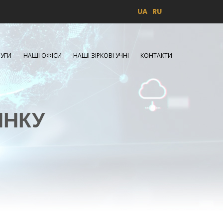
UA
RU
УГИ
НАШІ ОФІСИ
НАШІ ЗІРКОВІ УЧНІ
КОНТАКТИ
ИНКУ