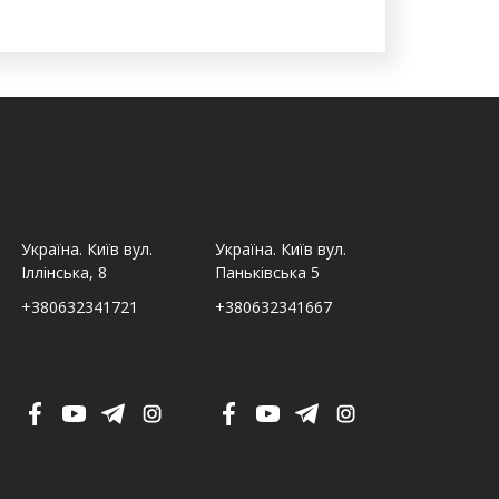
Україна. Київ вул.
Україна. Київ вул.
Україна. Льв
Іллінська, 8
Паньківська 5
Шпитальна,
+380632341721
+380632341667
+380632341