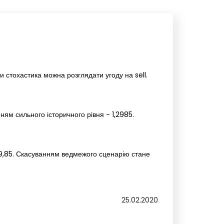
и стохастика можна розглядати угоду на sell.
ням сильного історичного рівня - 1,2985.
09,85. Скасуванням ведмежого сценарію стане
25.02.2020