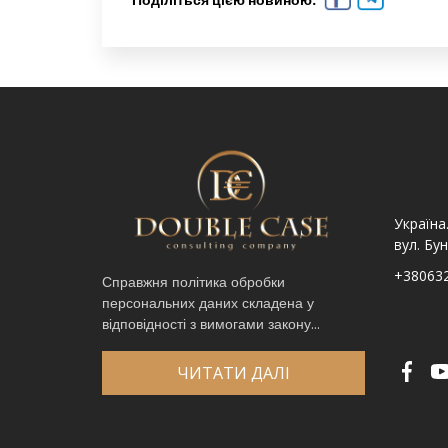
Україна. Львів вул.
Україна. Львів, просп.
Україна
Шпитальна, 9
Чорновола 67Г
вул. Бун
+380632341740
+380632341780
+38063
Справжня політика обробки
персональних даних складена у
Ім′я
*
відповідності з вимогами закону...
Телефон
*
Виберіть місто
*
ЧИТАТИ ДАЛІ
Код, зображений на картинці
*