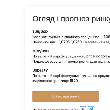
Огляд і прогноз ринк
EUR/USD‌ ‌
Євро котирується в спадному тренді. Рівень 1,0
Найближчі цілі - 1,0795, 1,0750. Скасуванням в
GBP/USD‌ ‌
По валютній парі фігура денного price action в
Подальше зростання можна розглядати після за
USD/JPY‌ ‌
По валютній парі формується сигнал на продаж
закріплення ціни вище 111,20.
Всі огляди ринку
Поділіться цією новиною: