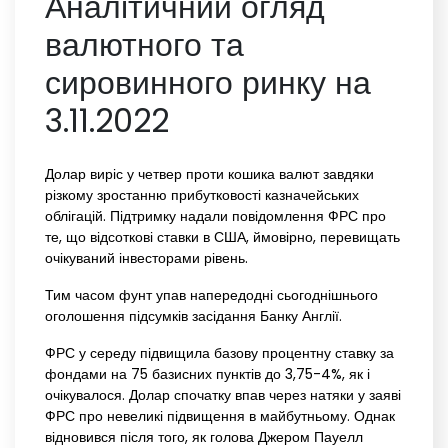
Аналітичний огляд
валютного та
сировинного ринку на
3.11.2022
Долар виріс у четвер проти кошика валют завдяки
різкому зростанню прибутковості казначейських
облігацій. Підтримку надали повідомлення ФРС про
те, що відсоткові ставки в США, ймовірно, перевищать
очікуваний інвесторами рівень.
Тим часом фунт упав напередодні сьогоднішнього
оголошення підсумків засідання Банку Англії.
ФРС у середу підвищила базову процентну ставку за
фондами на 75 базисних пунктів до 3,75-4%, як і
очікувалося. Долар спочатку впав через натяки у заяві
ФРС про невеликі підвищення в майбутньому. Однак
відновився після того, як голова Джером Пауелл