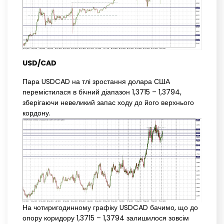
USD/CAD
Пара USDCAD на тлі зростання долара США
перемістилася в бічний діапазон 1,3715 – 1,3794,
зберігаючи невеликий запас ходу до його верхнього
кордону.
На чотиригодинному графіку USDCAD бачимо, що до
опору коридору 1,3715 – 1,3794 залишилося зовсім