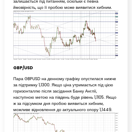
залишається під питанням, оскільки є певна
ймовірність, що її пробою може виявитися хибним.
GBP/USD
Пара GBPUSD на денному графіку опустилася нижче
за підтримку 1,1300. Якщо ціна утримається під цією
горизонталлю після засідання Банку Англії,
наступною метою на південь буде рівень 1,1105. Якщо
ж за підсумком дня пробою виявиться хибним,
можливе відновлення до актуального опору 1,1449.