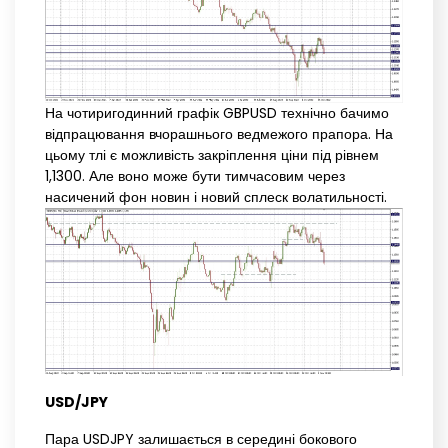
На чотиригодинний графік GBPUSD технічно бачимо
відпрацювання вчорашнього ведмежого прапора. На
цьому тлі є можливість закріплення ціни під рівнем
1,1300. Але воно може бути тимчасовим через
насичений фон новин і новий сплеск волатильності.
USD/JPY
Пара USDJPY залишається в середині бокового