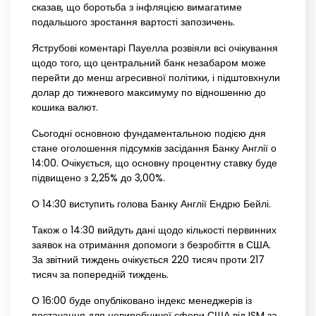
сказав, що боротьба з інфляцією вимагатиме
подальшого зростання вартості запозичень.
Яструбові коментарі Пауелла розвіяли всі очікування
щодо того, що центральний банк незабаром може
перейти до менш агресивної політики, і підштовхнули
долар до тижневого максимуму по відношенню до
кошика валют.
Сьогодні основною фундаментальною подією дня
стане оголошення підсумків засідання Банку Англії о
14:00. Очікується, що основну процентну ставку буде
підвищено з 2,25% до 3,00%.
О 14:30 виступить голова Банку Англії Ендрю Бейлі.
Також о 14:30 вийдуть дані щодо кількості первинних
заявок на отримання допомоги з безробіття в США.
За звітний тиждень очікується 220 тисяч проти 217
тисяч за попередній тиждень.
О 16:00 буде опубліковано індекс менеджерів із
постачання для невиробничої сфери США від ISM за