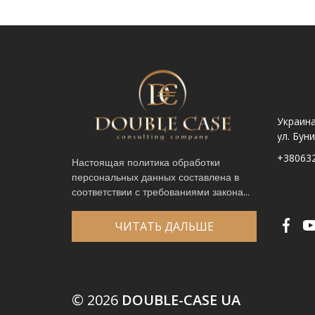
Украина. Львов ул.
Украина. Львов,
Украина
Шпитальна, 9
просп. Чорновола 67Г
ул. Бун
+380632341740
+380632341780
+38063
Настоящая политика обработки
персональных данных составлена в
соответствии с требованиями закона...
ЧИТАТЬ ДАЛЬШЕ
Имя
*
Телефон
*
Выберите город
*
© 2026
DOUBLE-CASE UA
Код, изображенный на картинке
*