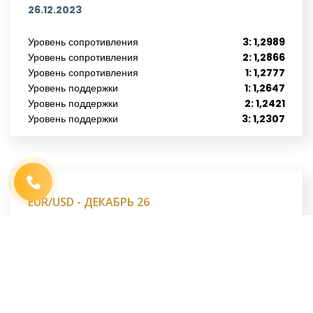
26.12.2023
Уровень сопротивления
3: 1,2989
Уровень сопротивления
2: 1,2866
Уровень сопротивления
1: 1,2777
Уровень поддержки
1: 1,2647
Имя
*
Уровень поддержки
2: 1,2421
Телефон
*
Уровень поддержки
3: 1,2307
Выберите город
*
Код, изображенный на картинке
*
EUR/USD - ДЕКАБРЬ 26
26.12.2023
Уровень сопротивления
3: 1,1306
Уровень сопротивления
2: 1,1139
Уровень сопротивления
1: 1,1034
Уровень поддержки
1: 1,0903