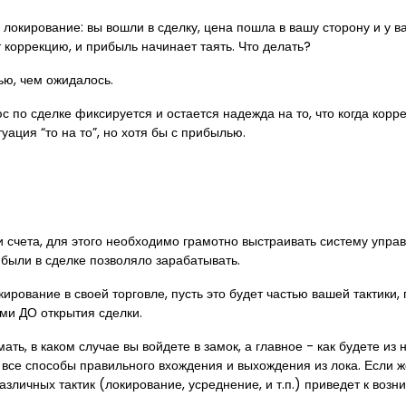
 локирование: вы вошли в сделку, цена пошла в вашу сторону и у в
коррекцию, и прибыль начинает таять. Что делать?
ью, чем ожидалось.
юс по сделке фиксируется и остается надежда на то, что когда кор
уация “то на то”, но хотя бы с прибылью.
и счета, для этого необходимо грамотно выстраивать систему упра
были в сделке позволяло зарабатывать.
кирование в своей торговле, пусть это будет частью вашей тактики
ами ДО открытия сделки.
ать, в каком случае вы войдете в замок, а главное - как будете из
 все способы правильного вхождения и выхождения из лока. Если 
азличных тактик (локирование, усреднение, и т.п.) приведет к воз