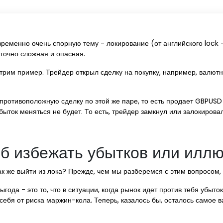
ременно очень спорную тему - локирование (от английского lock -
аточно сложная и опасная.
отрим пример. Трейдер открыл сделку на покупку, например, валют
 противоположную сделку по этой же паре, то есть продает GBPUSD 
быток меняться не будет. То есть, трейдер замкнул или залокировал
б избежать убытков или иллю
ак же выйти из лока? Прежде, чем мы разберемся с этим вопросом,
ода - это то, что в ситуации, когда рынок идет против тебя убыток 
себя от риска маржин-кола. Теперь, казалось бы, осталось самое 