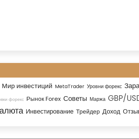
Зара
Мир инвестиций
MetaTrader
Уровни форекс
GBP/US
Советы
Рынок Forex
Маржа
овки форекс
алюта
Доход
Отзы
Инвестирование
Трейдер