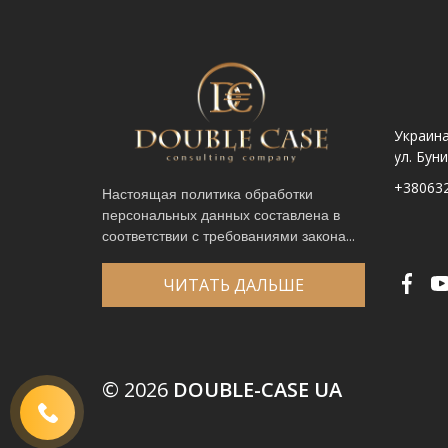
Украина. Львов ул.
Украина. Львов,
Украина
Шпитальна, 9
просп. Чорновола 67Г
ул. Бун
+380632341740
+380632341780
+38063
Настоящая политика обработки
персональных данных составлена в
Имя
*
соответствии с требованиями закона...
Телефон
*
Выберите город
*
ЧИТАТЬ ДАЛЬШЕ
Код, изображенный на картинке
*
© 2026
DOUBLE-CASE UA