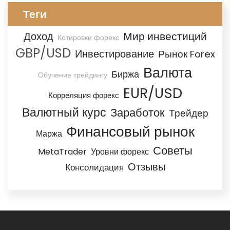
Теги
Мир инвестиций
Доход
Котировки форекс
GBP/USD
Инвестирование
Рынок Forex
Валюта
Биржа
Обучение трейдингу
EUR/USD
Корреляция форекс
Валютный курс
Заработок
Трейдер
Финансовый рынок
Маржа
Советы
MetaTrader
Уровни форекс
Отзывы
Консолидация