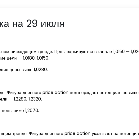
ка на 29 июля
ном нисходящем тренде. Цены варьируются в канале 1,0150 — 1,02
 цели — 1,0180, 1,0150.
ние цены выше 1,0280.
е. Фигура дневного price action подтверждает потенциал повышен
ли — 1,2280, 1,2320.
 цены ниже 1,2070.
щем тренде. Фигура дневного price action указывает на потенциа