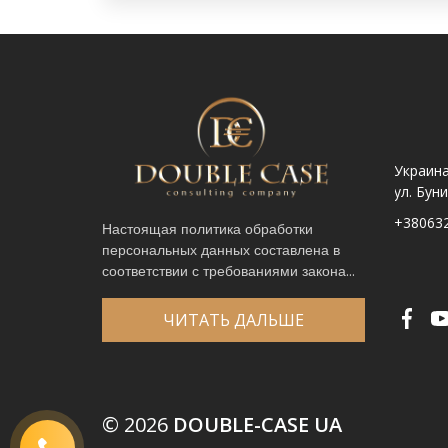
Украина. Львов ул.
Украина. Львов,
Украина
Шпитальна, 9
просп. Чорновола 67Г
ул. Бун
+380632341740
+380632341780
+38063
Настоящая политика обработки
персональных данных составлена в
Имя
*
соответствии с требованиями закона...
Телефон
*
Выберите город
*
ЧИТАТЬ ДАЛЬШЕ
Код, изображенный на картинке
*
© 2026
DOUBLE-CASE UA