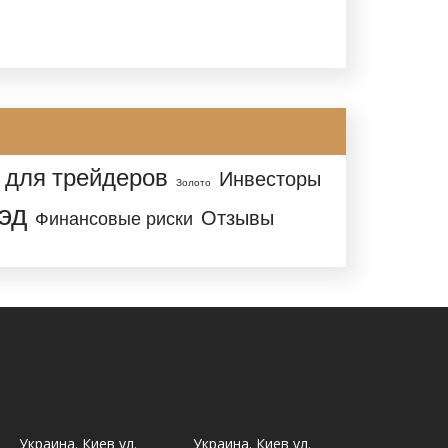
 для трейдеров
Инвесторы
Золото
эд
Отзывы
Финансовые риски
Украина. Киев ул.
Украина. Киев ул.
Украина. Ль