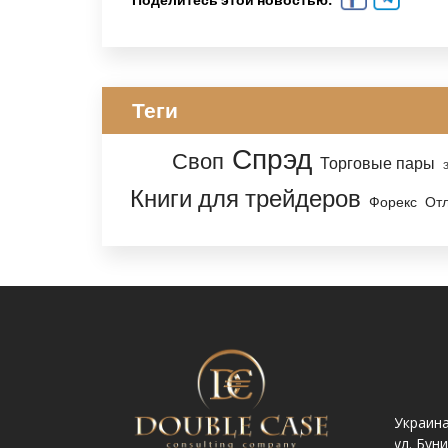
Теги
Спрэд
Своп
Торговые пары
Книги для трейдеров
Форекс
От
Украина. Львов ул.
Украина. Львов,
Украина
Шпитальна, 9
просп. Чорновола 67Г
ул. Бун