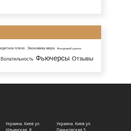
едитное плечо
Экономика мира
Фондовый рынок
Фьючерсы
Отзывы
Волатильность
Украина. Киев ул.
Украина. Киев ул.
Украина. Ль
Ильинская, 8
Паньковская 5
Шпитальна,