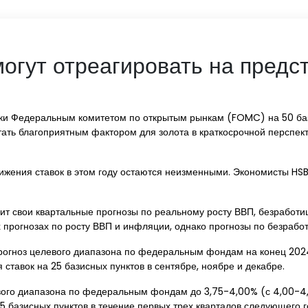
могут отреагировать на пред
вки Федеральным комитетом по открытым рынкам (FOMC) на 50 баз
тать благоприятным фактором для золота в краткосрочной перспект
ижения ставок в этом году остаются неизменными. Экономисты HS
т свои квартальные прогнозы по реальному росту ВВП, безработи
рогнозах по росту ВВП и инфляции, однако прогнозы по безработи
рогноз целевого диапазона по федеральным фондам на конец 2024
я ставок на 25 базисных пунктов в сентябре, ноябре и декабре.
евого диапазона по федеральным фондам до 3,75-4,00% (с 4,00-4
 базисных пунктов в течение первых трех кварталов следующего г