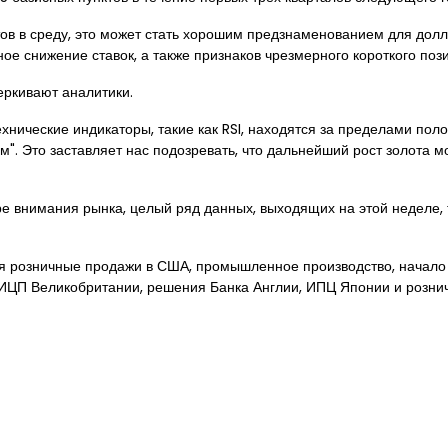
ов в среду, это может стать хорошим предзнаменованием для долла
ное снижение ставок, а также признаков чрезмерного короткого по
черкивают аналитики.
хнические индикаторы, такие как RSI, находятся за пределами пол
м". Это заставляет нас подозревать, что дальнейший рост золота м
е внимания рынка, целый ряд данных, выходящих на этой неделе, т
розничные продажи в США, промышленное производство, начало ст
 ИЦП Великобритании, решения Банка Англии, ИПЦ Японии и розни