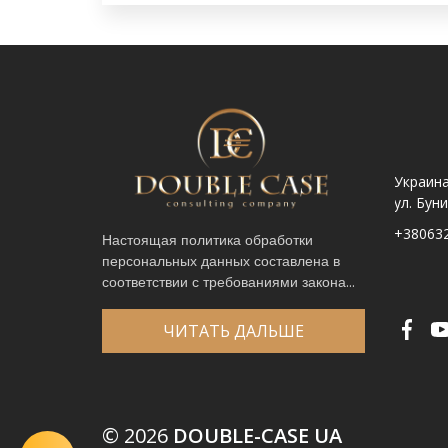
Украина. Львов ул.
Украина. Львов,
Украина
Шпитальна, 9
просп. Чорновола 67Г
ул. Бун
+380632341740
+380632341780
+38063
Настоящая политика обработки
персональных данных составлена в
Имя
*
соответствии с требованиями закона...
Телефон
*
Выберите город
*
ЧИТАТЬ ДАЛЬШЕ
Код, изображенный на картинке
*
© 2026
DOUBLE-CASE UA