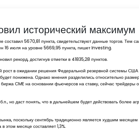
овил исторический максимум
 составил 5670,81 пункта, свидетельствуют данные торгов. Тем са
 16 июля на уровне 5669,95 пункта, пишет Investing.
овил рекорд, достигнув отметки в 41835,28 пунктов.
рост в ожидании решения Федеральной резервной системы США п
ка будет понижена. Однако мнения разделились относительно разм
биржа CME на основании фьючерсов на ставку, сейчас трейдеры оц
 б.п., но даст понять, что в дальнейшем будет действовать более аг
ынка, поскольку сентябрь традиционно является худшим месяцем д
в этом месяце составляет 1,3%.