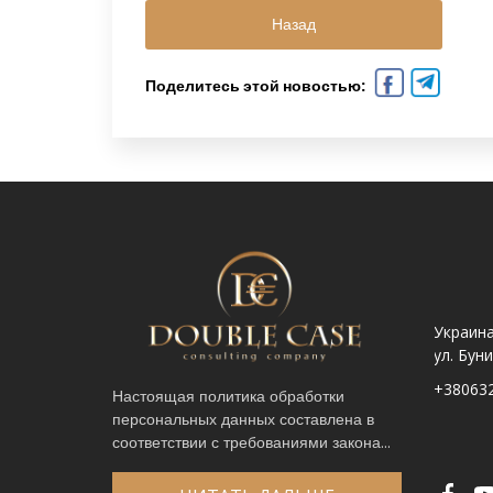
Назад
Поделитесь этой новостью:
Украина. Львов ул.
Украина. Львов,
Украина
Шпитальна, 9
просп. Чорновола 67Г
ул. Бун
+380632341740
+380632341780
+38063
Настоящая политика обработки
персональных данных составлена в
Имя
*
соответствии с требованиями закона...
Телефон
*
Выберите город
*